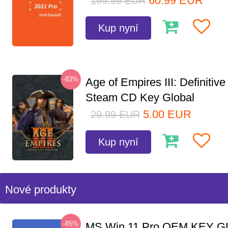
60.99
EUR
199.99
EUR
Kup nyní
-83%
Age of Empires III: Definitive
Steam CD Key Global
5.00
EUR
29.99
EUR
Kup nyní
Nové produkty
-85%
MS Win 11 Pro OEM KEY G