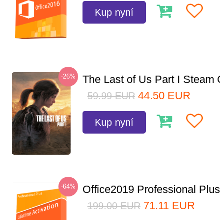
Kup nyní
-26%
The Last of Us Part I Stea
44.50
EUR
59.99
EUR
Kup nyní
-64%
Office2019 Professional Plu
71.11
EUR
199.00
EUR