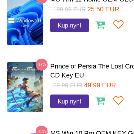
25.50
EUR
199.99
EUR
Kup nyní
-17%
Prince of Persia The Lost C
CD Key EU
49.99
EUR
59.99
EUR
Kup nyní
-48%
MS Win 10 Pro OEM KEY 