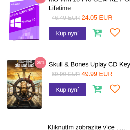
Lifetime
24.05
EUR
46.49
EUR
Kup nyní
-29%
Skull & Bones Uplay CD Ke
49.99
EUR
69.99
EUR
Kup nyní
Kliknutím zobrazíte více ......