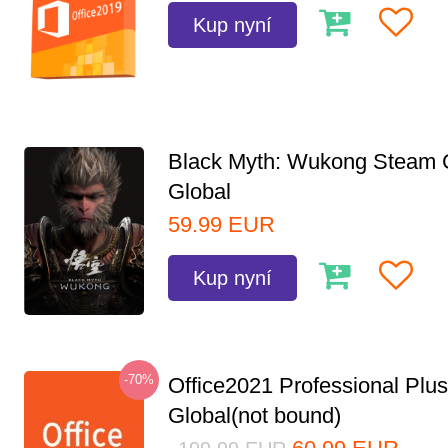
Kup nyní
Black Myth: Wukong Steam
Global
59.99
EUR
Kup nyní
-70%
Office2021 Professional Plu
Global(not bound)