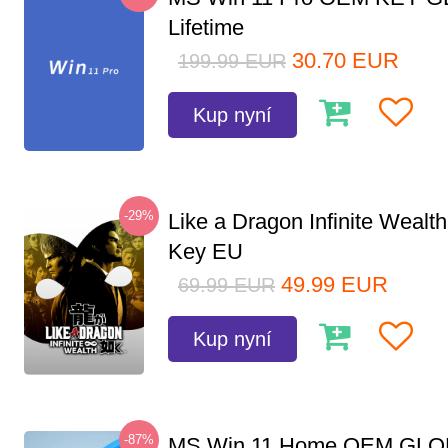
Lifetime
30.70
EUR
199.99
EUR
Kup nyní
-29%
Like a Dragon Infinite Weal
Key EU
49.99
EUR
69.99
EUR
Kup nyní
-87%
MS Win 11 Home OEM GLO