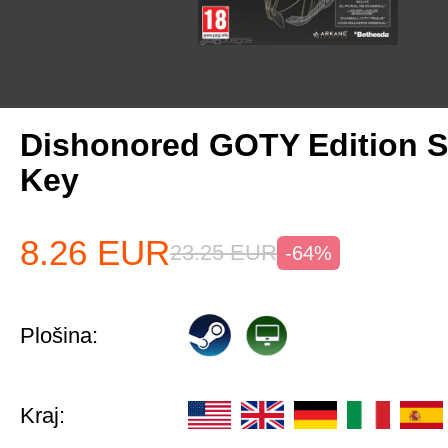
Dishonored GOTY Edition 
Key
8.26
EUR
23.25
EUR
-64%
Plošina:
Kraj: