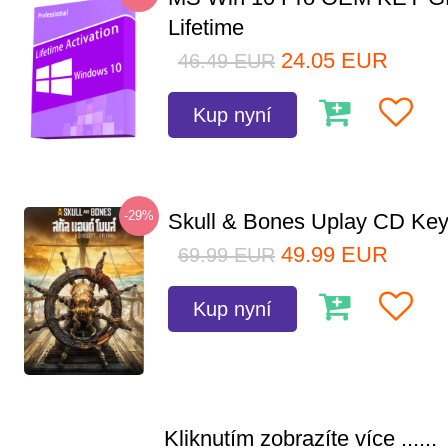
Lifetime
24.05
EUR
46.49
EUR
Kup nyní
-29%
Skull & Bones Uplay CD Ke
49.99
EUR
69.99
EUR
Kup nyní
Kliknutím zobrazíte více ......