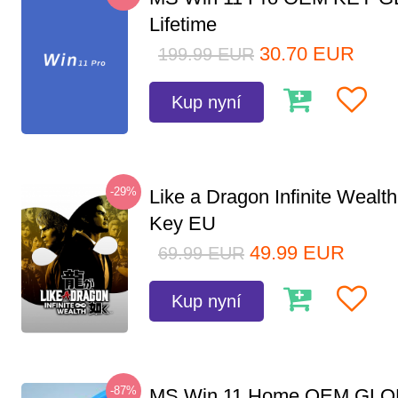
Lifetime
30.70
EUR
199.99
EUR
Kup nyní
-29%
Like a Dragon Infinite Weal
Key EU
49.99
EUR
69.99
EUR
Kup nyní
-87%
MS Win 11 Home OEM GLO