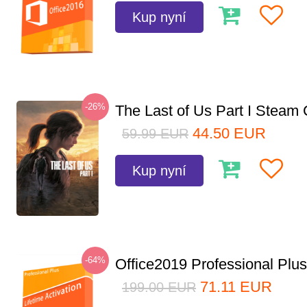
Kup nyní
-26%
The Last of Us Part I Stea
44.50
EUR
59.99
EUR
Kup nyní
-64%
Office2019 Professional Plu
71.11
EUR
199.00
EUR