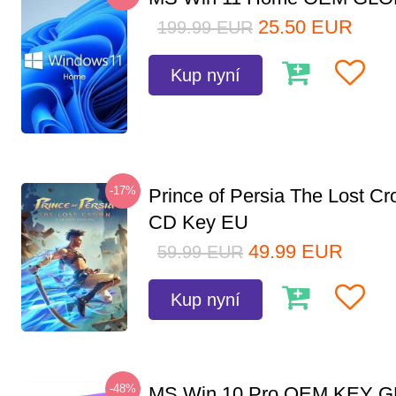
25.50
EUR
199.99
EUR
Kup nyní
-17%
Prince of Persia The Lost C
CD Key EU
49.99
EUR
59.99
EUR
Kup nyní
-48%
MS Win 10 Pro OEM KEY 