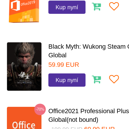
Kup nyní
Black Myth: Wukong Steam
Global
59.99
EUR
Kup nyní
-70%
Office2021 Professional Plu
Global(not bound)