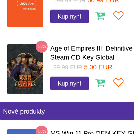
60.99
EUR
199.99
EUR
Kup nyní
-83%
Age of Empires III: Definitive
Steam CD Key Global
5.00
EUR
29.99
EUR
Kup nyní
Nové produkty
-85%
MS Win 11 Pro OEM KEY G